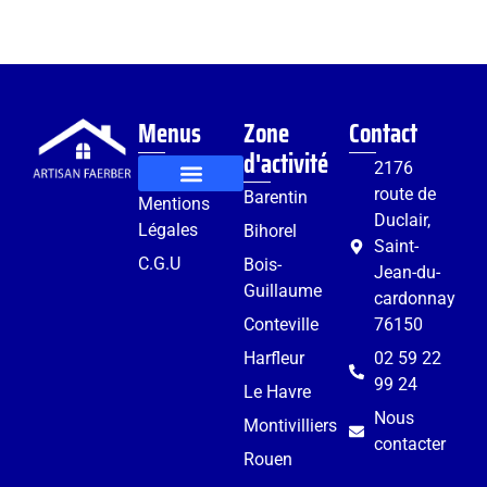
Menus
Zone
Contact
d'activité
2176
route de
Barentin
Mentions
Rénovation et aménagement
Services complémentaires
Duclair,
Légales
Bihorel
Saint-
C.G.U
Bois-
Jean-du-
Guillaume
cardonnay
Conteville
76150
Harfleur
02 59 22
99 24
Le Havre
Nous
Montivilliers
contacter
Rouen