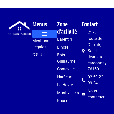
Menus
Zone
Contact
d'activité
2176
route de
Barentin
Mentions
Rénovation et aménagement
Services complémentaires
Duclair,
Légales
Bihorel
Saint-
C.G.U
Bois-
Jean-du-
Guillaume
cardonnay
Conteville
76150
Harfleur
02 59 22
99 24
Le Havre
Nous
Montivilliers
contacter
Rouen