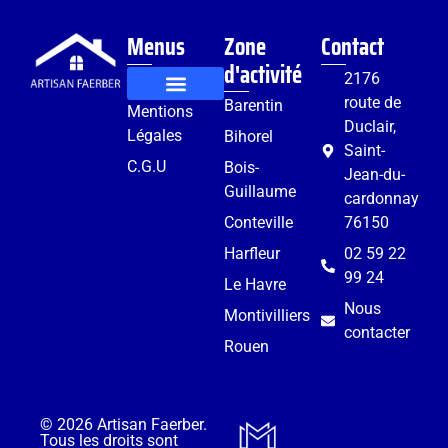
Menus
Zone
Contact
d'activité
2176
route de
Barentin
Mentions
Rénovation et aménagement
Services complémentaires
Duclair,
Légales
Bihorel
Saint-
C.G.U
Bois-
Jean-du-
Guillaume
cardonnay
Conteville
76150
Harfleur
02 59 22
99 24
Le Havre
Nous
Montivilliers
contacter
Rouen
© 2026 Artisan Faerber.
Tous les droits sont