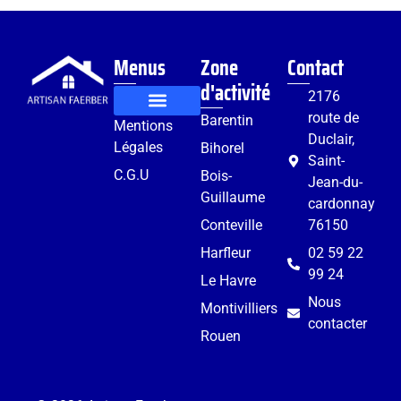
Menus
Zone
Contact
d'activité
2176
route de
Barentin
Mentions
Rénovation et aménagement
Services complémentaires
Duclair,
Légales
Bihorel
Saint-
C.G.U
Bois-
Jean-du-
Guillaume
cardonnay
Conteville
76150
Harfleur
02 59 22
99 24
Le Havre
Nous
Montivilliers
contacter
Rouen