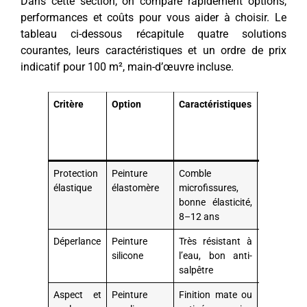
Dans cette section, on compare rapidement options,
performances et coûts pour vous aider à choisir. Le
tableau ci-dessous récapitule quatre solutions
courantes, leurs caractéristiques et un ordre de prix
indicatif pour 100 m², main-d’œuvre incluse.
Critère
Option
Caractéristiques
Prix
indicatif
pour
100 m²
Protection
Peinture
Comble
3 200–4
élastique
élastomère
microfissures,
800 €
bonne élasticité,
8–12 ans
Déperlance
Peinture
Très résistant à
2 800–4
silicone
l’eau, bon anti-
200 €
salpêtre
Aspect et
Peinture
Finition mate ou
2 000–3