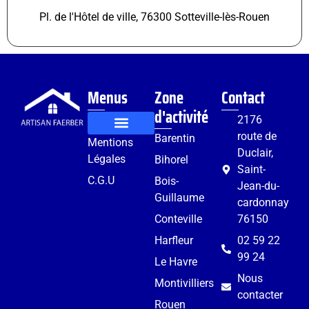
Pl. de l'Hôtel de ville, 76300 Sotteville-lès-Rouen
Menus
Zone
Contact
d'activité
2176
route de
Barentin
Mentions
Rénovation et aménagement
Services complémentaires
Duclair,
Légales
Bihorel
Saint-
C.G.U
Bois-
Jean-du-
Guillaume
cardonnay
Conteville
76150
Harfleur
02 59 22
99 24
Le Havre
Nous
Montivilliers
contacter
Rouen