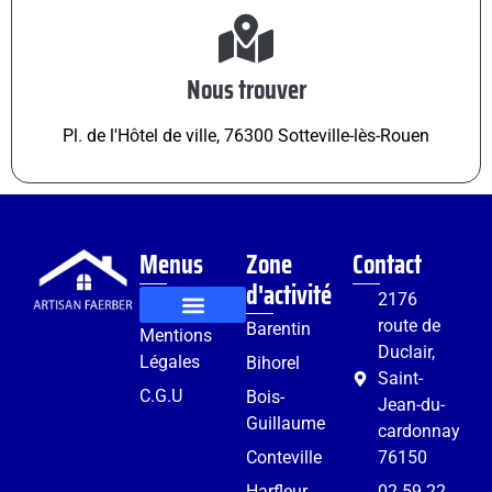
Nous trouver
Pl. de l'Hôtel de ville, 76300 Sotteville-lès-Rouen
Menus
Zone
Contact
d'activité
2176
route de
Barentin
Mentions
Rénovation et aménagement
Services complémentaires
Duclair,
Légales
Bihorel
Saint-
C.G.U
Bois-
Jean-du-
Guillaume
cardonnay
Conteville
76150
Harfleur
02 59 22