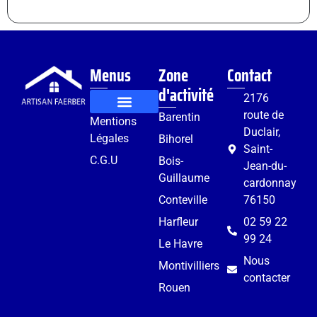
Menus
Zone
Contact
d'activité
2176
route de
Barentin
Mentions
Rénovation et aménagement
Services complémentaires
Duclair,
Légales
Bihorel
Saint-
C.G.U
Bois-
Jean-du-
Guillaume
cardonnay
Conteville
76150
Harfleur
02 59 22
99 24
Le Havre
Nous
Montivilliers
contacter
Rouen