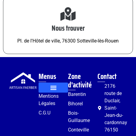
Nous trouver
Pl. de l'Hôtel de ville, 76300 Sotteville-lès-Rouen
Menus
Zone
Contact
d'activité
2176
route de
Barentin
Mentions
Rénovation et aménagement
Services complémentaires
Duclair,
Légales
Bihorel
Saint-
C.G.U
Bois-
Jean-du-
Guillaume
cardonnay
Conteville
76150