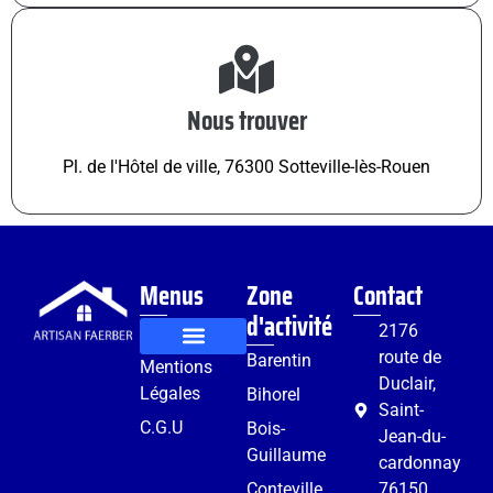
Nous trouver
Pl. de l'Hôtel de ville, 76300 Sotteville-lès-Rouen
Menus
Zone
Contact
d'activité
2176
route de
Barentin
Mentions
Rénovation et aménagement
Services complémentaires
Duclair,
Légales
Bihorel
Saint-
C.G.U
Bois-
Jean-du-
Guillaume
cardonnay
Conteville
76150