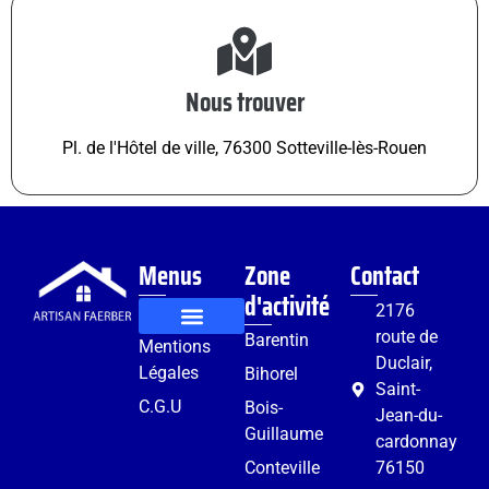
Nous trouver
Pl. de l'Hôtel de ville, 76300 Sotteville-lès-Rouen
Menus
Zone
Contact
d'activité
2176
route de
Barentin
Mentions
Rénovation et aménagement
Services complémentaires
Duclair,
Légales
Bihorel
Saint-
C.G.U
Bois-
Jean-du-
Guillaume
cardonnay
Conteville
76150