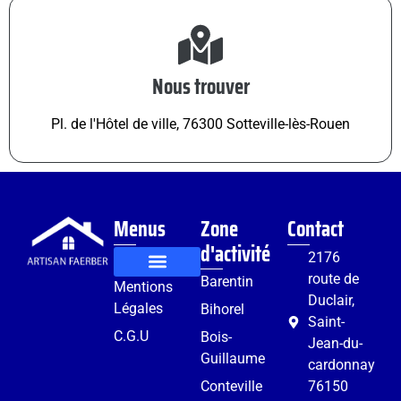
Nous trouver
Pl. de l'Hôtel de ville, 76300 Sotteville-lès-Rouen
Menus
Zone
Contact
d'activité
2176
route de
Barentin
Mentions
Rénovation et aménagement
Services complémentaires
Duclair,
Légales
Bihorel
Saint-
C.G.U
Bois-
Jean-du-
Guillaume
cardonnay
Conteville
76150