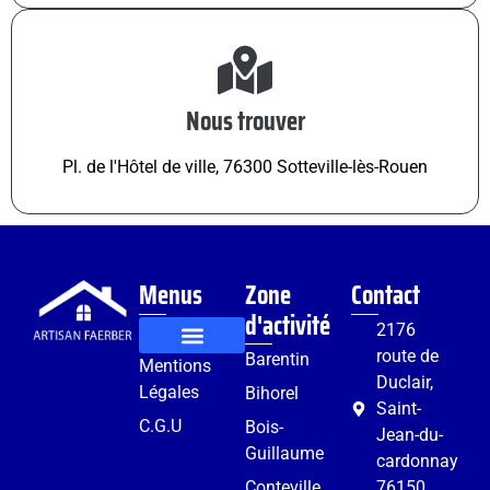
Nous trouver
Pl. de l'Hôtel de ville, 76300 Sotteville-lès-Rouen
Menus
Zone
Contact
d'activité
2176
route de
Barentin
Mentions
Rénovation et aménagement
Services complémentaires
Duclair,
Légales
Bihorel
Saint-
C.G.U
Bois-
Jean-du-
Guillaume
cardonnay
Conteville
76150