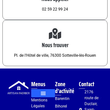
02 59 22 99 24
Nous trouver
Pl. de l'Hôtel de ville, 76300 Sotteville-lès-Rouen
Menus
Zone
Contact
d'activité
2176
route de
Barentin
Mentions
Rénovation et aménagement
Services complémentaires
Duclair,
Légales
Bihorel
Saint-