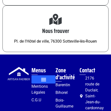
Nous trouver
Pl. de l'Hôtel de ville, 76300 Sotteville-lès-Rouen
Menus
Zone
Contact
d'activité
2176
route de
Barentin
Mentions
Rénovation et aménagement
Services complémentaires
Duclair,
Légales
Bihorel
Saint-
C.G.U
Bois-
Jean-du-
Guillaume
cardonnay