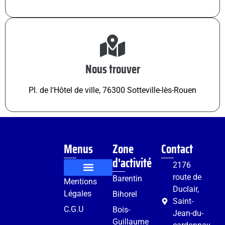
Nous trouver
Pl. de l'Hôtel de ville, 76300 Sotteville-lès-Rouen
Menus
Zone
Contact
d'activité
2176
route de
Barentin
Mentions
Rénovation et aménagement
Services complémentaires
Duclair,
Légales
Bihorel
Saint-
C.G.U
Bois-
Jean-du-
Guillaume